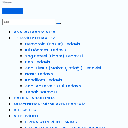
Randevu Al
ANASAYFA
ANASAYFA
TEDAVİLER
TEDAVİLER
Hemoroid (Basur) Tedavisi
Kıl Dönmesi Tedavisi
Yağ Bezesi (Lipom) Tedavisi
Ben Tedavisi
Anal Fissür (Makat Çatlağı) Tedavisi
Nasır Tedavisi
Kondilom Tedavisi
Anal Apse ve Fistül Tedavisi
Tırnak Batması
HAKKINDA
HAKKINDA
MUAYENEHANEMİZ
MUAYENEHANEMİZ
BLOG
BLOG
VİDEO
VİDEO
OPERASYON VİDEOLARIMIZ