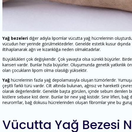
Yağ bezeleri
diğer adıyla lipomlar vücutta yağ hücrelerinin oluşturduğ
vücudun her yerinde görülmektedirler. Genelde estetik kusur dışınd
iltihaplanarak ağrı ve kızarıklığa neden olmaktadırlar.
Büyüklükleri çok değişkendir. Çok yavaşta olsa sürekli büyürler. Bi
kanseri vardır. Bunlar hızla büyürler. Oluşumunda genetik yatkınlık ö
olan çocukların lipom olma olasılığı yüksektir.
Yağ
hücrelerinin fazla yağ depolamasıyla oluşan tümörlerdir. Yumuşak,
çeşitli farklı türü vardır. Cilt altında bulunan, ağrısız ve hareketli çevre
olarak değerlendirilir. Genelde başta görülen, içinde sebum denilen bir
kistlere sebase kist denir. Bunlar bir nevi yağ kistidir. Sinir lifleri, ba
neurom’lar, bağ dokusu hücrelerinden oluşan fibromlar yine bu gurupt
Vücutta Yağ Bezesi 