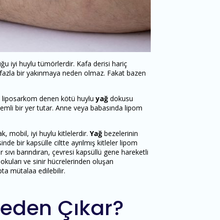
u iyi huylu tümörlerdir. Kafa derisi hariç
a fazla bir yakınmaya neden olmaz. Fakat bazen
rde liposarkom denen kötü huylu
yağ
dokusu
nemli bir yer tutar. Anne veya babasında lipom
 mobil, iyi huylu kitlelerdir.
Yağ
bezelerinin
sinde bir kapsülle ciltte ayrılmış kitleler lipom
 sıvı barındıran, çevresi kapsüllü gene hareketli
ğ dokuları ve sinir hücrelerinden oluşan
a mütalaa edilebilir.
Neden Çıkar?