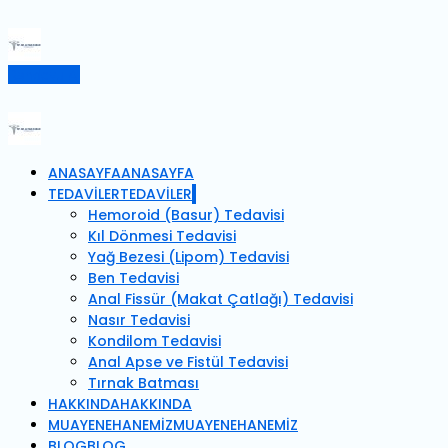
Randevu Al
ANASAYFA
ANASAYFA
TEDAVİLER
TEDAVİLER
Hemoroid (Basur) Tedavisi
Kıl Dönmesi Tedavisi
Yağ Bezesi (Lipom) Tedavisi
Ben Tedavisi
Anal Fissür (Makat Çatlağı) Tedavisi
Nasır Tedavisi
Kondilom Tedavisi
Anal Apse ve Fistül Tedavisi
Tırnak Batması
HAKKINDA
HAKKINDA
MUAYENEHANEMİZ
MUAYENEHANEMİZ
BLOG
BLOG